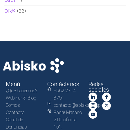
Otros
(1)
Qlik®
(22)
Menú
Contáctanos
Redes
sociales
¿Qué hacemos?
+562 2714
Webinar & Blog
8791
Somos
contacto@abiskogroup.com
Contacto
Padre Mariano
Canal de
210, oficina
Denuncias
101,